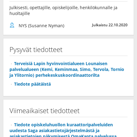
Julkisesti, opettajille, opiskelijoille, henkilökunnalle ja
huoltajille
Julkaistu 22.10.2020
NYS (Susanne Nyman)
Pysyvät tiedotteet
Terveisiä Lapin hyvinvointialueen Lounaisen
palvelualueen (Kemi, Keminmaa, Simo, Tervola, Tornio
ja Ylitornio) perhekeskuskoordinaattorilta
Tiedote päätäistä
Viimeaikaiset tiedotteet
Tiedote opiskeluhuollon kuraattoripalveluiden
uudesta Saga asiakastietojärjestelmästä ja
asiakastietojen näkymisestä OmaKanta palvelussa