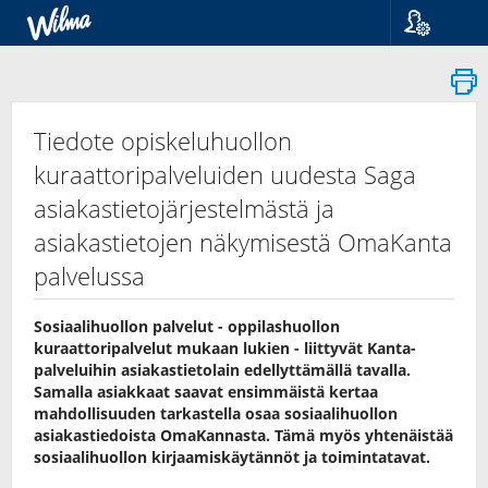
Kieli
Suomi
Svenska
English
Tiedote opiskeluhuollon
kuraattoripalveluiden uudesta Saga
asiakastietojärjestelmästä ja
asiakastietojen näkymisestä OmaKanta
palvelussa
Sosiaalihuollon palvelut - oppilashuollon
kuraattoripalvelut mukaan lukien - liittyvät Kanta-
palveluihin asiakastietolain edellyttämällä tavalla.
Samalla asiakkaat saavat ensimmäistä kertaa
mahdollisuuden tarkastella osaa sosiaalihuollon
asiakastiedoista OmaKannasta. Tämä myös yhtenäistää
sosiaalihuollon kirjaamiskäytännöt ja toimintatavat.