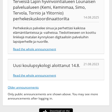
Terveisiä Lapin hyvinvointialueen Lounaisen
palvelualueen (Kemi, Keminmaa, Simo,
Tervola, Tornio ja Ylitornio)
14.08.2025
perhekeskuskoordinaattorilta
Perhekeskus palvelee sinua ja perhettäsi kaikissa
elämäntilanteissa ja -vaiheissa. Tiedotteeseen on koottu
linkkejä matalan kynnyksen digitaalisiin palveluihin
lapsiperheille ja nuorille.
Read the whole announcement
21.08.2023
Uusi koulupsykologi aloittanut 14.8.
Read the whole announcement
Older announcements
Only public announcements are shown above. You may see more
announcements after logging in.