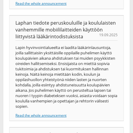
Read the whole announcement
Laphan tiedote peruskouluille ja koululaisten
vanhemmille mobiililaitteiden käyttöön
19.09.2025
liittyvistä lääkärintodistuksista
Lapin hyvinvointialueelta ei laadita lääkärinlausuntoja,
joilla sallittaisiin yksittäisille oppilaille puhelimen käyttö
koulupäivien aikana ahdistuksen tai muiden psyykkisten
oireiden hallitsemiseksi. Ensisijaista on miettiä sopivia
tukitoimia ja ahdistuksen tai kuormituksen hallinnan
keinoja. Näitä keinoja mietitään kodin, koulun ja
oppilashuollon yhteistyönä niiden lasten ja nuorten
kohdalla, joilla esiintyy ahdistuneisuutta koulupäivien
aikana. Jos puhelimen käyttö on perusteltua lapsen tai
nuoren I tyypin diabeteksen vuoksi, asiasta voidaan sopia
koululla vanhempien ja opettajan ja rehtorin välisesti
sopien.
Read the whole announcement