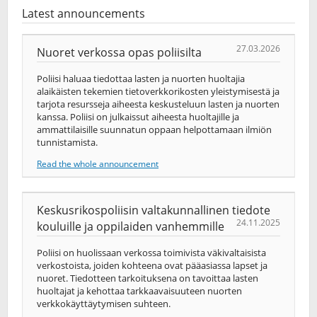
Latest announcements
27.03.2026
Nuoret verkossa opas poliisilta
Poliisi haluaa tiedottaa lasten ja nuorten huoltajia
alaikäisten tekemien tietoverkkorikosten yleistymisestä ja
tarjota resursseja aiheesta keskusteluun lasten ja nuorten
kanssa. Poliisi on julkaissut aiheesta huoltajille ja
ammattilaisille suunnatun oppaan helpottamaan ilmiön
tunnistamista.
Read the whole announcement
Keskusrikospoliisin valtakunnallinen tiedote
24.11.2025
kouluille ja oppilaiden vanhemmille
Poliisi on huolissaan verkossa toimivista väkivaltaisista
verkostoista, joiden kohteena ovat pääasiassa lapset ja
nuoret. Tiedotteen tarkoituksena on tavoittaa lasten
huoltajat ja kehottaa tarkkaavaisuuteen nuorten
verkkokäyttäytymisen suhteen.