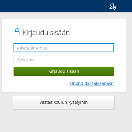
Kieli
Suomi
Svenska
Kirjaudu sisään
English
Unohditko salasanasi?
Vastaa koulun kyselyihin