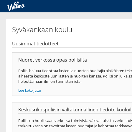
Syväkankaan koulu
Uusimmat tiedotteet
Nuoret verkossa opas poliisilta
Poliisi haluaa tiedottaa lasten ja nuorten huoltajia alaikäisten te
aiheesta keskusteluun lasten ja nuorten kanssa. Poliisi on julkais
helpottamaan ilmiön tunnistamista.
Lue koko juttu
Keskusrikospoliisin valtakunnallinen tiedote koului
Poliisi on huolissaan verkossa toimivista väkivaltaisista verkosto
tarkoituksena on tavoittaa lasten huoltajat ja kehottaa tarkka