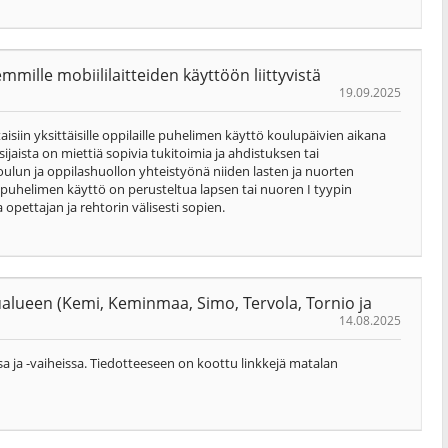
mille mobiililaitteiden käyttöön liittyvistä
19.09.2025
ttaisiin yksittäisille oppilaille puhelimen käyttö koulupäivien aikana
ijaista on miettiä sopivia tukitoimia ja ahdistuksen tai
oulun ja oppilashuollon yhteistyönä niiden lasten ja nuorten
os puhelimen käyttö on perusteltua lapsen tai nuoren I tyypin
opettajan ja rehtorin välisesti sopien.
ualueen (Kemi, Keminmaa, Simo, Tervola, Tornio ja
14.08.2025
sa ja -vaiheissa. Tiedotteeseen on koottu linkkejä matalan