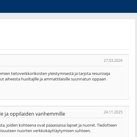
27.03.2026
kemien tietoverkkorikosten yleistymisestä ja tarjota resursseja
sut aiheesta huoltajille ja ammattilaisille suunnatun oppaan
24.11.2025
lle ja oppilaiden vanhemmille
ista, joiden kohteena ovat pääasiassa lapset ja nuoret. Tiedotteen
avaisuuteen nuorten verkkokäyttäytymisen suhteen.