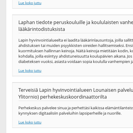
Lue koko juttu
Laphan tiedote peruskouluille ja koululaisten vanhem
lääkärintodistuksista
Lapin hyvinvointialueelta ei laadita lääkärinlausuntoja, joilla salli
ahdistuksen tai muiden psyykkisten oireiden hallitsemiseksi. Ensis
kuormituksen hallinnan keinoja. Näitä keinoja mietitään kodin, k
kohdalla, joilla esiintyy ahdistuneisuutta koulupäivien aikana. J
diabeteksen vuoksi, asiasta voidaan sopia koululla vanhempien ja 
Lue koko juttu
Terveisiä Lapin hyvinvointialueen Lounaisen palvel
Ylitornio) perhekeskuskoordinaattorilta
Perhekeskus palvelee sinua ja perhettäsi kaikissa elämäntilanteis
kynnyksen digitaalisiin palveluihin lapsiperheille ja nuorille.
Lue koko juttu