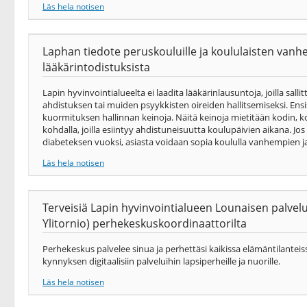
Läs hela notisen
Laphan tiedote peruskouluille ja koululaisten vanhem
lääkärintodistuksista
Lapin hyvinvointialueelta ei laadita lääkärinlausuntoja, joilla salli
ahdistuksen tai muiden psyykkisten oireiden hallitsemiseksi. Ensis
kuormituksen hallinnan keinoja. Näitä keinoja mietitään kodin, k
kohdalla, joilla esiintyy ahdistuneisuutta koulupäivien aikana. J
diabeteksen vuoksi, asiasta voidaan sopia koululla vanhempien ja 
Läs hela notisen
Terveisiä Lapin hyvinvointialueen Lounaisen palvel
Ylitornio) perhekeskuskoordinaattorilta
Perhekeskus palvelee sinua ja perhettäsi kaikissa elämäntilanteis
kynnyksen digitaalisiin palveluihin lapsiperheille ja nuorille.
Läs hela notisen