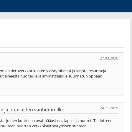
27.03.2026
kemien tietoverkkorikosten yleistymisestä ja tarjota resursseja
sut aiheesta huoltajille ja ammattilaisille suunnatun oppaan
24.11.2025
lle ja oppilaiden vanhemmille
ista, joiden kohteena ovat pääasiassa lapset ja nuoret. Tiedotteen
avaisuuteen nuorten verkkokäyttäytymisen suhteen.