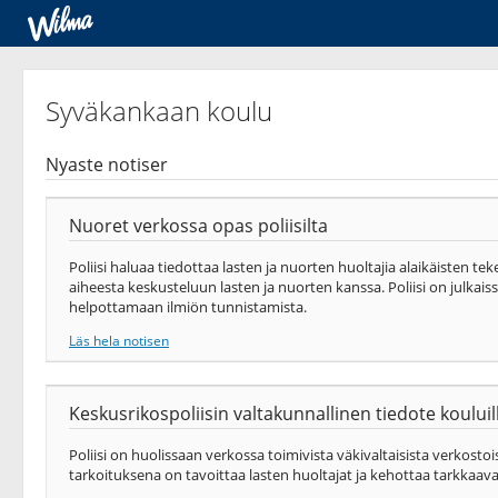
Syväkankaan koulu
Nyaste notiser
Nuoret verkossa opas poliisilta
Poliisi haluaa tiedottaa lasten ja nuorten huoltajia alaikäisten te
aiheesta keskusteluun lasten ja nuorten kanssa. Poliisi on julkais
helpottamaan ilmiön tunnistamista.
Läs hela notisen
Keskusrikospoliisin valtakunnallinen tiedote koului
Poliisi on huolissaan verkossa toimivista väkivaltaisista verkosto
tarkoituksena on tavoittaa lasten huoltajat ja kehottaa tarkka