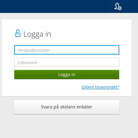
Språk
Suomi
Svenska
Logga in
English
Glömt lösenordet?
Svara på skolans enkäter