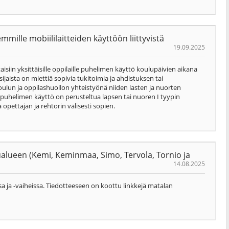
mille mobiililaitteiden käyttöön liittyvistä
19.09.2025
ttaisiin yksittäisille oppilaille puhelimen käyttö koulupäivien aikana
ijaista on miettiä sopivia tukitoimia ja ahdistuksen tai
oulun ja oppilashuollon yhteistyönä niiden lasten ja nuorten
os puhelimen käyttö on perusteltua lapsen tai nuoren I tyypin
opettajan ja rehtorin välisesti sopien.
ualueen (Kemi, Keminmaa, Simo, Tervola, Tornio ja
14.08.2025
sa ja -vaiheissa. Tiedotteeseen on koottu linkkejä matalan