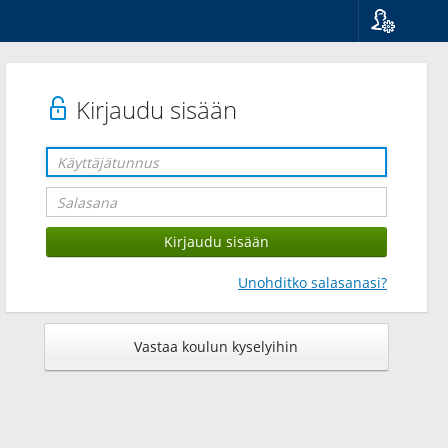
Kieli
Suomi
Svenska
Kirjaudu sisään
English
Unohditko salasanasi?
Vastaa koulun kyselyihin