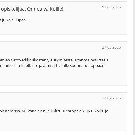
11.06.2026
piskelijaa. Onnea valituille!
t julkaisulupaa
27.03.2026
kemien tietoverkkorikosten yleistymisestä ja tarjota resursseja
sut aiheesta huoltajille ja ammattilaisille suunnatun oppaan
27.02.2026
n Kemissä. Mukana on niin kulttuuritärppejä kuin ulkoilu- ja