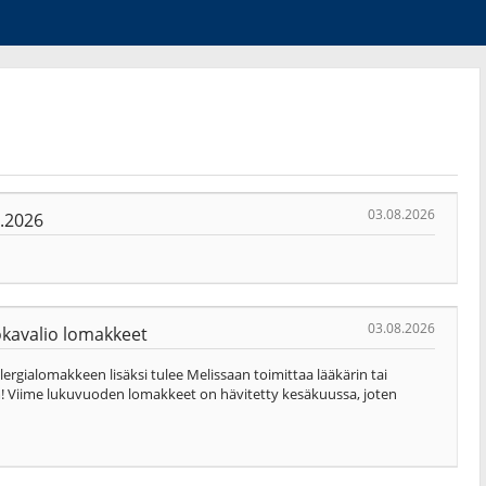
03.08.2026
8.2026
03.08.2026
uokavalio lomakkeet
lergialomakkeen lisäksi tulee Melissaan toimittaa lääkärin tai
m! Viime lukuvuoden lomakkeet on hävitetty kesäkuussa, joten