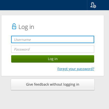
Language
Suomi
Svenska
Log in
English
Forgot your password?
Give feedback without logging in