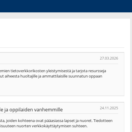
27.03.2026
kemien tietoverkkorikosten yleistymisestä ja tarjota resursseja
sut aiheesta huoltajille ja ammattilaisille suunnatun oppaan
24.11.2025
lle ja oppilaiden vanhemmille
ista, joiden kohteena ovat pääasiassa lapset ja nuoret. Tiedotteen
avaisuuteen nuorten verkkokäyttäytymisen suhteen.