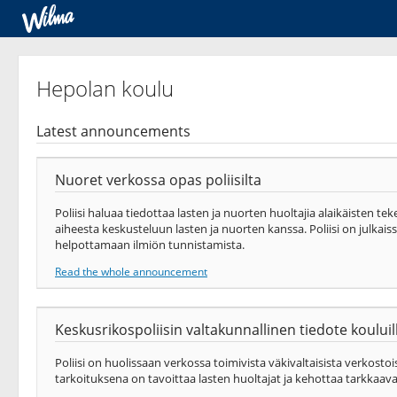
Hepolan koulu
Latest announcements
Nuoret verkossa opas poliisilta
Poliisi haluaa tiedottaa lasten ja nuorten huoltajia alaikäisten te
aiheesta keskusteluun lasten ja nuorten kanssa. Poliisi on julkais
helpottamaan ilmiön tunnistamista.
Read the whole announcement
Keskusrikospoliisin valtakunnallinen tiedote koului
Poliisi on huolissaan verkossa toimivista väkivaltaisista verkosto
tarkoituksena on tavoittaa lasten huoltajat ja kehottaa tarkka