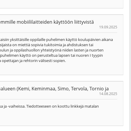
mille mobiililaitteiden käyttöön liittyvistä
19.09.2025
ttaisiin yksittäisille oppilaille puhelimen käyttö koulupäivien aikana
ijaista on miettiä sopivia tukitoimia ja ahdistuksen tai
oulun ja oppilashuollon yhteistyönä niiden lasten ja nuorten
os puhelimen käyttö on perusteltua lapsen tai nuoren I tyypin
opettajan ja rehtorin välisesti sopien.
ualueen (Kemi, Keminmaa, Simo, Tervola, Tornio ja
14.08.2025
sa ja -vaiheissa. Tiedotteeseen on koottu linkkejä matalan