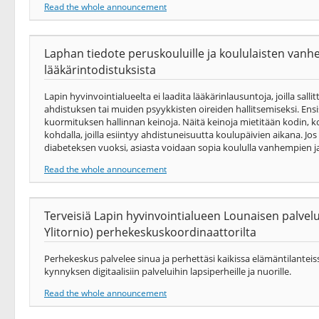
Read the whole announcement
Laphan tiedote peruskouluille ja koululaisten vanhem
lääkärintodistuksista
Lapin hyvinvointialueelta ei laadita lääkärinlausuntoja, joilla salli
ahdistuksen tai muiden psyykkisten oireiden hallitsemiseksi. Ensis
kuormituksen hallinnan keinoja. Näitä keinoja mietitään kodin, k
kohdalla, joilla esiintyy ahdistuneisuutta koulupäivien aikana. J
diabeteksen vuoksi, asiasta voidaan sopia koululla vanhempien ja 
Read the whole announcement
Terveisiä Lapin hyvinvointialueen Lounaisen palvel
Ylitornio) perhekeskuskoordinaattorilta
Perhekeskus palvelee sinua ja perhettäsi kaikissa elämäntilanteis
kynnyksen digitaalisiin palveluihin lapsiperheille ja nuorille.
Read the whole announcement