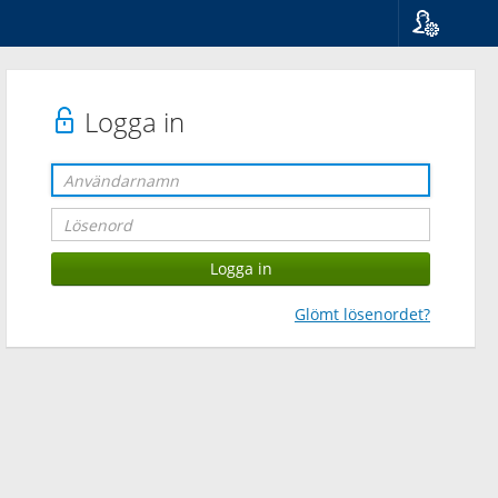
Språk
Suomi
Svenska
Logga in
English
Glömt lösenordet?