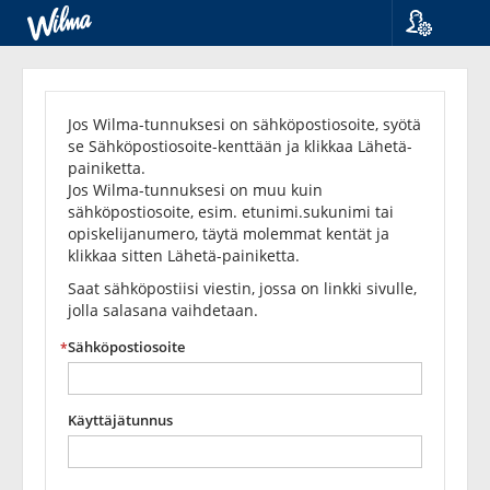
Kieli
Unohditko
Suomi
Svenska
salasanasi?
Jos Wilma-tunnuksesi on sähköpostiosoite, syötä
English
se Sähköpostiosoite-kenttään ja klikkaa Lähetä-
painiketta.
Jos Wilma-tunnuksesi on muu kuin
sähköpostiosoite, esim. etunimi.sukunimi tai
opiskelijanumero, täytä molemmat kentät ja
klikkaa sitten Lähetä-painiketta.
Saat sähköpostiisi viestin, jossa on linkki sivulle,
jolla salasana vaihdetaan.
Sähköpostiosoite
Käyttäjätunnus