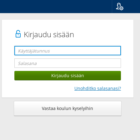
Kieli
Suomi
Svenska
Kirjaudu sisään
English
Unohditko salasanasi?
Vastaa koulun kyselyihin