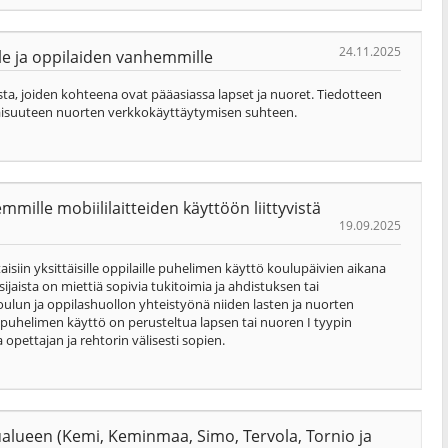
24.11.2025
lle ja oppilaiden vanhemmille
ista, joiden kohteena ovat pääasiassa lapset ja nuoret. Tiedotteen
avaisuuteen nuorten verkkokäyttäytymisen suhteen.
mille mobiililaitteiden käyttöön liittyvistä
19.09.2025
ttaisiin yksittäisille oppilaille puhelimen käyttö koulupäivien aikana
ijaista on miettiä sopivia tukitoimia ja ahdistuksen tai
oulun ja oppilashuollon yhteistyönä niiden lasten ja nuorten
os puhelimen käyttö on perusteltua lapsen tai nuoren I tyypin
opettajan ja rehtorin välisesti sopien.
ualueen (Kemi, Keminmaa, Simo, Tervola, Tornio ja