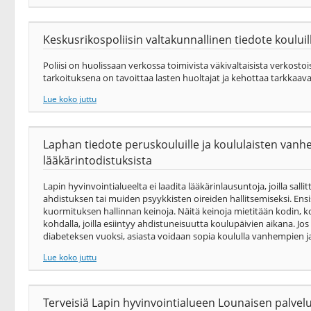
Keskusrikospoliisin valtakunnallinen tiedote koului
Poliisi on huolissaan verkossa toimivista väkivaltaisista verkosto
tarkoituksena on tavoittaa lasten huoltajat ja kehottaa tarkka
Lue koko juttu
Laphan tiedote peruskouluille ja koululaisten vanhem
lääkärintodistuksista
Lapin hyvinvointialueelta ei laadita lääkärinlausuntoja, joilla salli
ahdistuksen tai muiden psyykkisten oireiden hallitsemiseksi. Ensis
kuormituksen hallinnan keinoja. Näitä keinoja mietitään kodin, k
kohdalla, joilla esiintyy ahdistuneisuutta koulupäivien aikana. J
diabeteksen vuoksi, asiasta voidaan sopia koululla vanhempien ja 
Lue koko juttu
Terveisiä Lapin hyvinvointialueen Lounaisen palvel