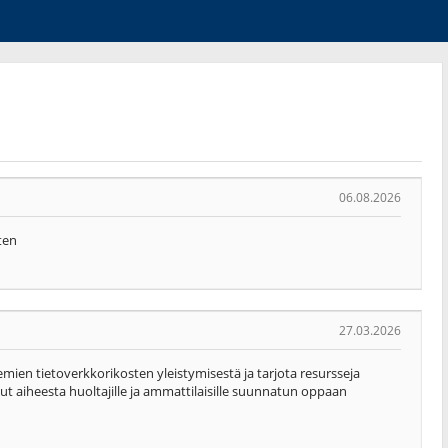
06.08.2026
ten
27.03.2026
kemien tietoverkkorikosten yleistymisestä ja tarjota resursseja
sut aiheesta huoltajille ja ammattilaisille suunnatun oppaan